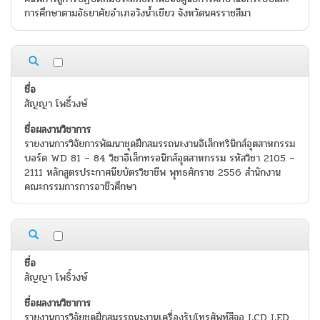
การศึกษาตามอัธยาศัยอำเภอวังน้ำเขียว จังหวัดนครราชสีมา
สัญญา โพธิ์วงษ์
รายงานการวิจัยการพัฒนาชุดฝึกสมรรถนะงานอิเล็กทรินิกส์อุตสาหกรรม
บอร์ด WD 81 – 84 วิชาอิเล็กทรอนิกส์อุตสาหกรรม รหัสวิชา 2105 –
2111 หลักสูตรประกาศนียบัตรวิชาชีพ พุทธศักราช 2556 สำนักงาน
คณะกรรมการการอาชีวศึกษา
สัญญา โพธิ์วงษ์
รายงานการวิจัยชุดฝึกสมรรถนะงานเครื่องรับโทรศัพท์สีจอ LCD LED