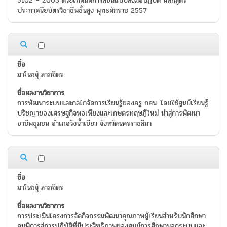
3102 – 2003 ด้วยเทคนิคการสอนแบบลงมือปฏิบัติ หลักสูตร
ประกาศนียบัตรวิชาชีพชั้นสูง พุทธศักราช 2557
มาโนชฐ์ ลาภจิตร
การพัฒนาระบบและกลไกจัดการเรียนรู้ของครู กศน. โดยใช้ศูนย์เรียนรู้
ปรัชญาของเศรษฐกิจพอเพียงและเกษตรทฤษฎีใหม่ นำสู่การพัฒนา
อาชีพชุมชน อำเภอวังน้ำเขียว จังหวัดนครราชสีมา
มาโนชฐ์ ลาภจิตร
การประเมินโครงการจัดกิจกรรมพัฒนาคุณภาพผู้เรียนสำหรับนักศึกษา
คนพิการสู่การปฏิบัติที่มีประสิทธิภาพของศูนย์การศึกษานอกระบบและ