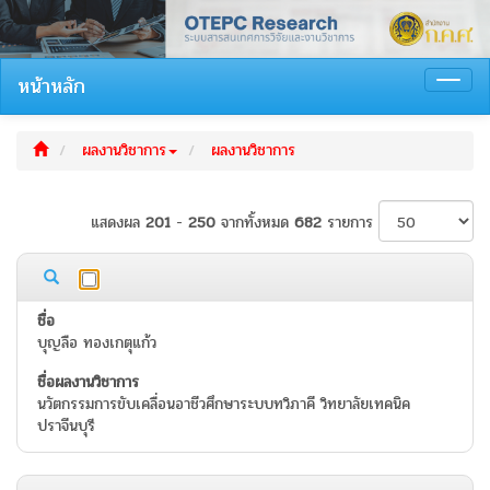
Skip
Skip
Skip
Hotkeys
to
to
to
reference
table
menu
search
data
หน้าหลัก
Toggl
navig
ผลงานวิชาการ
ผลงานวิชาการ
แสดงผล
201
-
250
จากทั้งหมด
682
รายการ
บุญลือ ทองเกตุแก้ว
นวัตกรรมการขับเคลื่อนอาชีวศึกษาระบบทวิภาคี วิทยาลัยเทคนิค
ปราจีนบุรี