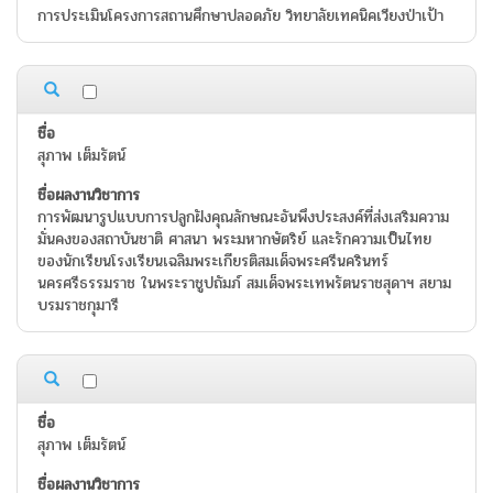
การประเมินโครงการสถานศึกษาปลอดภัย วิทยาลัยเทคนิคเวียงป่าเป้า
สุภาพ เต็มรัตน์
การพัฒนารูปแบบการปลูกฝังคุณลักษณะอันพึงประสงค์ที่ส่งเสริมความ
มั่นคงของสถาบันชาติ ศาสนา พระมหากษัตริย์ และรักความเป็นไทย
ของนักเรียนโรงเรียนเฉลิมพระเกียรติสมเด็จพระศรีนครินทร์
นครศรีธรรมราช ในพระราชูปถัมภ์ สมเด็จพระเทพรัตนราชสุดาฯ สยาม
บรมราชกุมารี
สุภาพ เต็มรัตน์