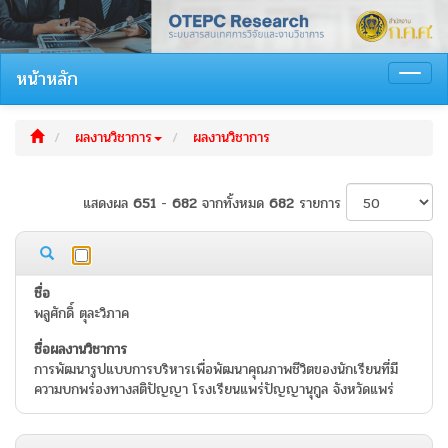
Skip
Skip
Skip
Hotkeys
to
to
to
reference
table
menu
search
data
หน้าหลัก
Toggl
navig
ผลงานวิชาการ
ผลงานวิชาการ
แสดงผล
651
-
682
จากทั้งหมด
682
รายการ
พลูศักดิ์ ตุละวิภาค
การพัฒนารูปแบบการบริหารเพื่อพัฒนาคุณภาพชีวิตของนักเรียนที่มี
ความบกพร่องทางสติปัญญา โรงเรียนแพร่ปัญญานุกูล จังหวัดแพร่