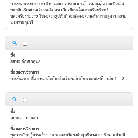
การพัฒนาระบบการบริหารจัดการกีฬามวยปล้ำ เพื่อมุ่งสู้ความเป็นเลิศ
ของนักเรียนโรงเรียนเฉลิมพระเกียรติสมเด็จพระศรีนครินทร์
นครศรีธรรมราช ในพระราชูปถัมภ์ สมเด็จพระเทพรัตนราชสุดาฯ สยาม
บรมราชกุมารี
สมพร อ่อนเกตุพล
การพัฒนาเครื่องกรอเส้นด้ายสำหรับทอผ้าด้วยระบบไฟฟ้า เล่ม 1 – 3
ศกุนตลา ทานอก
ชุดการเรียนรู้การสร้างแบบทดสอบวัดผลสัมฤทธิ์ทางการเรียน หน่วยที่