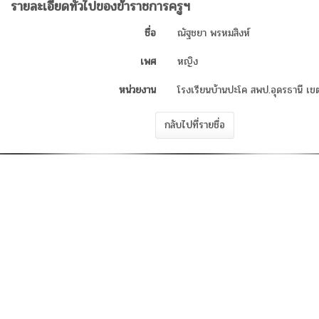
รายละเอียดทั่วไปของข้าราชการครูฯ
ชื่อ
ณัฐชยา พรหมสิงห์
เพศ
หญิง
หน่วยงาน
โรงเรียนบ้านปะโค สพป.อุดรธานี เข
กลับไปที่รายชื่อ